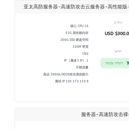
亚太高防服务器-高速防攻击云服务器-高性能版
החל מ
16 核心 CPU
32G 高性能内存
$300.00 U
200G SSD 硬盘空间
100M 带宽
חודשי
CN2
1 IP （最多5 IP）
הזמינו עכשיו
不限流量
高达 500Gb DDOS攻击清洗能力
测试 IP 103.172.110.9
服务器-高速防攻击祼