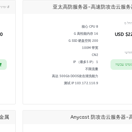
亚太高防服务器-高速防攻击云服务
8 זמינים
חל מ
8 核心 CPU
SD
16 G 高性能内存
$225
200 G SSD 硬盘空间
100M 带宽
ודשי
CN2
1 IP （最多5 IP）
מינו עכשיו
不限流量
高达 500Gb DDOS攻击清洗能力
测试 IP 103.172.110.9
金属
Anycast 防攻击云服务器