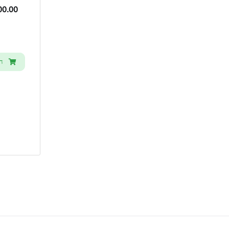
.00 USD
ח
הז