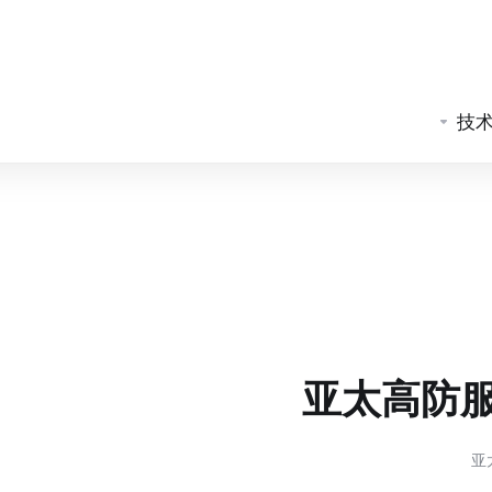
技
亚太高防
亚