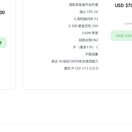
请联系客服手动开通
$700
USD
16 核心 CPU
32 G 高性能内存
ודשי
200 G SSD 硬盘空间
100M 带宽
מינו עכשיו
回程全部CN2
1 IP （最多5 IP）
不限流量
高达 Tb 级别 DDOS攻击清洗能力
测试 IP 103.172.110.9