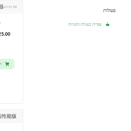
器
24 זמינים
פעולות
ה
צפייה בעגלת הקניות
.00 USD
ח
הז
-高性能版