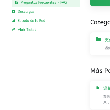
Preguntas Frecuentes - FAQ
Descargas
Catego
Estado de la Red
Abrir Ticket
支
虚
Más P
温
尊敬
系，