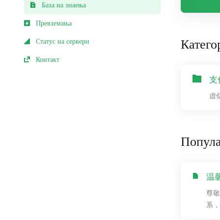
База на знаења
Превземања
Катего
Статус на сервери
Контакт
支
虚
Попул
温
尊敬
系，