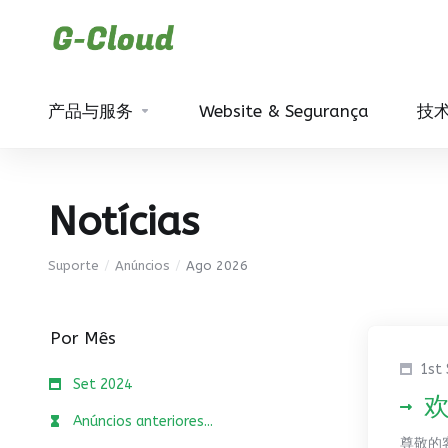
产品与服务
Website & Segurança
技
Notícias
Suporte
Anúncios
Ago 2026
Por Mês
1st
Set 2024
欢
Anúncios anteriores...
尊敬的