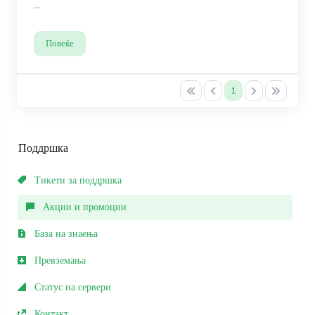
...
Повеќе
1
Поддршка
Тикети за поддршка
Акции и промоции
База на знаења
Превземања
Статус на сервери
Контакт